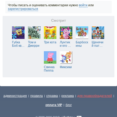
Чтобы писать и оценивать комментарии нужно
войти
или
зарегистрироваться
Смотрит
Губка
Том и
Три кота
Лунтик
Барбоск
Щенячи
Боб кв
…
Джерри
и его
…
ины
й пат
…
Свинка
Фиксики
Пеппа
администрация
правила
справка
реклама
для правообладателей
|
|
|
|
|
оплата VIP
блог
|