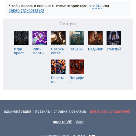
Чтобы писать и оценивать комментарии нужно
войти
или
зарегистрироваться
Смотрит
Игра
Рик и
Сверхъ
Пацаны
Ведьмак
Уэнсдэй
прест
…
Морти
естес
…
Бессты
Люцифе
жие
р
администрация
правила
справка
реклама
для правообладателей
|
|
|
|
|
оплата VIP
блог
|