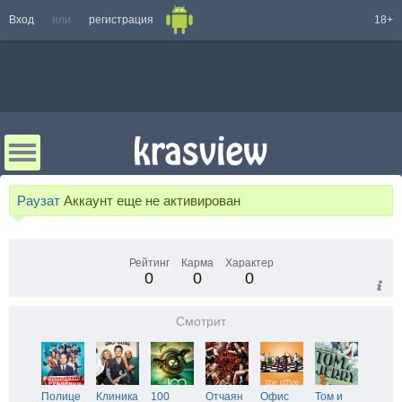
Вход
или
регистрация
18+
Раузат
Аккаунт еще не активирован
Рейтинг
Карма
Характер
0
0
0
Смотрит
Полице
Клиника
100
Отчаян
Офис
Том и