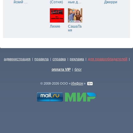
йский
…
(Сотня)
ные д
…
Джерри
Лихие
СашаТа
ня
администрация
правила
справка
реклама
для правообладателей
|
|
|
|
|
оплата VIP
блог
|
Инфон
© 2008-2026 ООО «
»