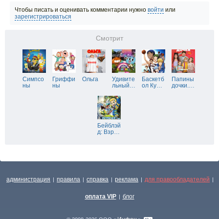
Чтобы писать и оценивать комментарии нужно
войти
или
зарегистрироваться
Смотрит
Симпсо
Гриффи
Ольга
Удивите
Баскетб
Папины
ны
ны
льный
…
ол Ку
…
дочки.
…
Бейблэй
д: Взр
…
администрация
правила
справка
реклама
для правообладателей
|
|
|
|
|
оплата VIP
блог
|