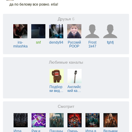
да по белому все ровно. еба!
Друзья
6
ira-
snf
dendy94
Русский
Frost
fghfj
milashka
POOP
1k47
Любимые каналы
Подбор
Английс
ки вид
…
кий ка
…
Смотрит
Игра
Рик и
Пацаны
Очень
Игра в
Ведьмак