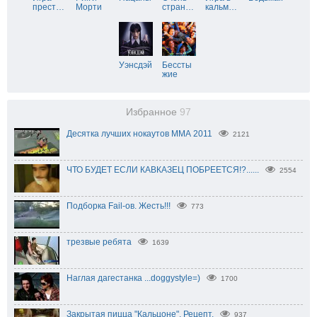
прест
…
Морти
стран
…
кальм
…
Уэнсдэй
Бессты
жие
Избранное
97
Десятка лучших нокаутов ММА 2011
2121
ЧТО БУДЕТ ЕСЛИ КАВКАЗЕЦ ПОБРЕЕТСЯ!?......
2554
Подборка Fail-ов. Жесть!!!
773
трезвые ребята
1639
Наглая дагестанка ...doggystyle=)
1700
Закрытая пицца "Кальцоне". Рецепт.
937