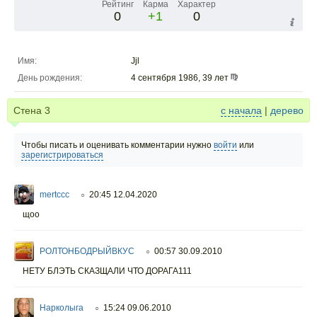
Рейтинг
Карма
Характер
0
+1
0
Имя:
Jjl
День рождения:
4 сентября 1986, 39 лет
Стена
3
с начала
|
дерево
Чтобы писать и оценивать комментарии нужно
войти
или
зарегистрироваться
mertccc
20:45 12.04.2020
○
щоо
РОЛТОНБОДРЫЙВКУС
00:57 30.09.2010
○
НЕТУ БЛЭТЬ СКАЗЩАЛИ ЧТО ДОРАГА111
Нарколыга
15:24 09.06.2010
○