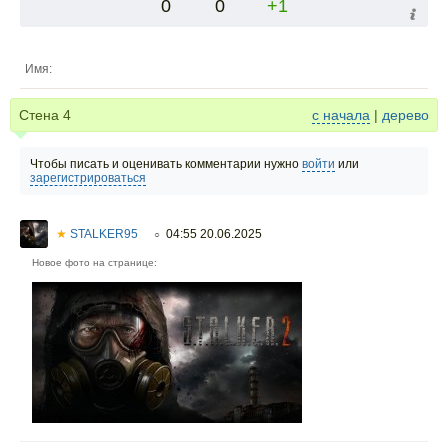
0
0
+1
Имя:
Стена
4
с начала
|
дерево
Чтобы писать и оценивать комментарии нужно
войти
или
зарегистрироваться
★
STALKER95
04:55 20.06.2025
○
Новое фото на странице: