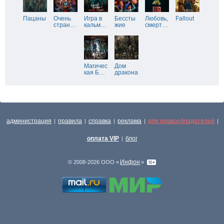
Пацаны
Очень
Игра в
Бессты
Любовь,
Fallout
стран
…
кальм
…
жие
смерт
…
Магичес
Дом
кая Б
…
дракона
администрация
правила
справка
реклама
для правообладателей
|
|
|
|
|
оплата VIP
блог
|
Инфон
© 2008-2026 ООО «
»