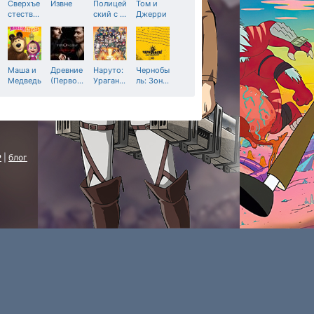
Сверхъе
Извне
Полицей
Том и
стеств
…
ский с
…
Джерри
Маша и
Древние
Наруто:
Чернобы
Медведь
(Перво
…
Ураган
…
ль: Зон
…
P
|
блог