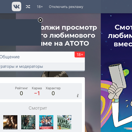
18+
Отключить рекламу
18+
Общение
раторы и модераторы
Рейтинг
Карма
Характер
0
−1
0
Смотрит