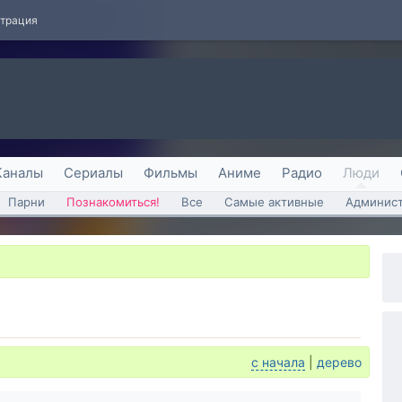
страция
Каналы
Сериалы
Фильмы
Аниме
Радио
Люди
Парни
Познакомиться!
Все
Самые активные
Админист
с начала
|
дерево