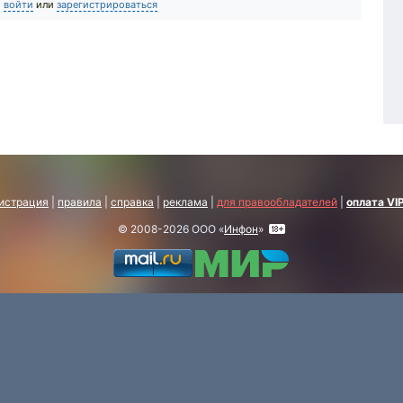
о
войти
или
зарегистрироваться
истрация
|
правила
|
справка
|
реклама
|
для правообладателей
|
оплата VI
© 2008-2026 ООО «
Инфон
»