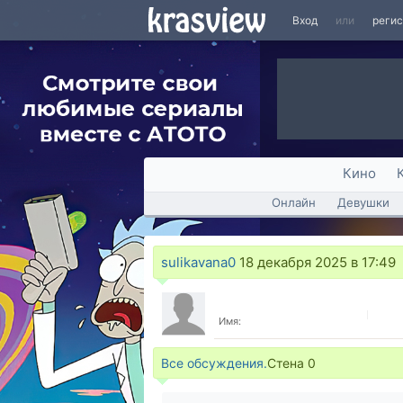
Вход
или
реги
Кино
Онлайн
Девушки
sulikavana0
18 декабря 2025 в 17:49
Имя:
Все обсуждения.
Стена
0