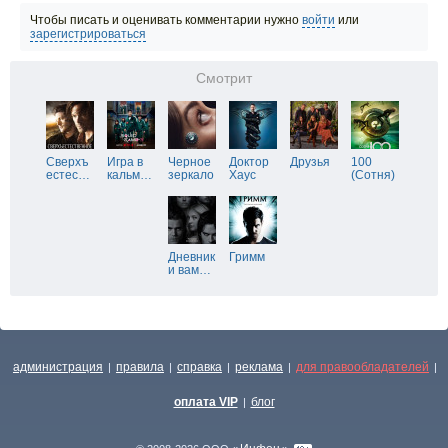
Чтобы писать и оценивать комментарии нужно
войти
или
зарегистрироваться
Смотрит
Сверхъ
Игра в
Черное
Доктор
Друзья
100
естес
…
кальм
…
зеркало
Хаус
(Сотня)
Дневник
Гримм
и вам
…
администрация
правила
справка
реклама
для правообладателей
|
|
|
|
|
оплата VIP
блог
|