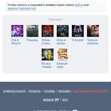
Чтобы писать и оценивать комментарии нужно
войти
или
зарегистрироваться
Смотрит
Рик и
Пацаны
Очень
Игра в
Уэнсдэй
Черное
Морти
стран
…
кальм
…
зеркало
Во все
Южный
тяжкие
парк
администрация
правила
справка
реклама
для правообладателей
|
|
|
|
|
оплата VIP
блог
|