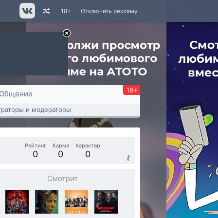
18+
Отключить рекламу
18+
Общение
раторы и модераторы
Рейтинг
Карма
Характер
0
0
0
Смотрит