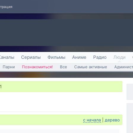
страция
Каналы
Сериалы
Фильмы
Аниме
Радио
Люди
Парни
Познакомиться!
Все
Самые активные
Админист
1
с начала
|
дерево