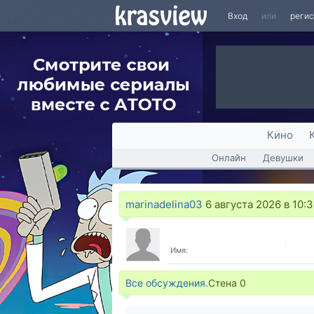
Вход
или
реги
Кино
Онлайн
Девушки
marinadelina03
6 августа 2026 в 10:3
Имя:
Все обсуждения.
Стена
0