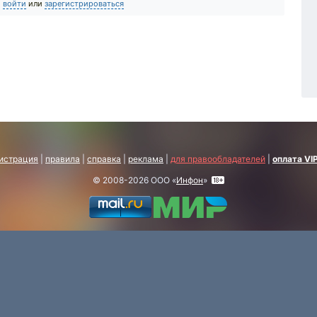
о
войти
или
зарегистрироваться
истрация
|
правила
|
справка
|
реклама
|
для правообладателей
|
оплата VI
© 2008-2026 ООО «
Инфон
»