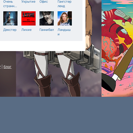
Очень
Укрытие
Офис
Гангстер
странн
…
ленд
Декстер
Лихие
Ганнибал
Ландыш
и
P
|
блог