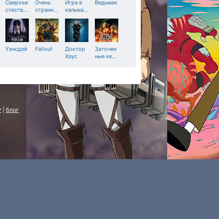
Сверхъе
Очень
Игра в
Ведьмак
стеств
…
странн
…
кальма
…
Уэнсдэй
Fallout
Доктор
Заточен
Хаус
ные ке
…
P
|
блог