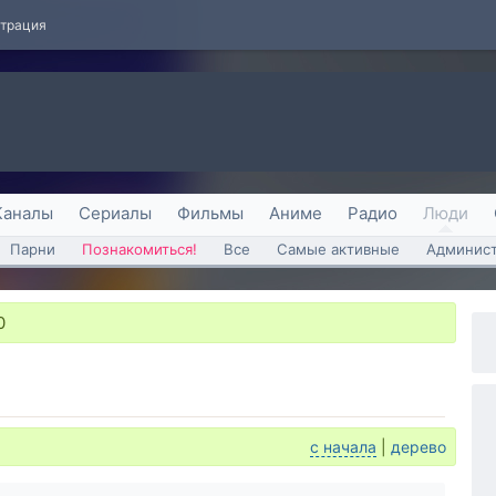
страция
Каналы
Сериалы
Фильмы
Аниме
Радио
Люди
Парни
Познакомиться!
Все
Самые активные
Админист
0
с начала
|
дерево