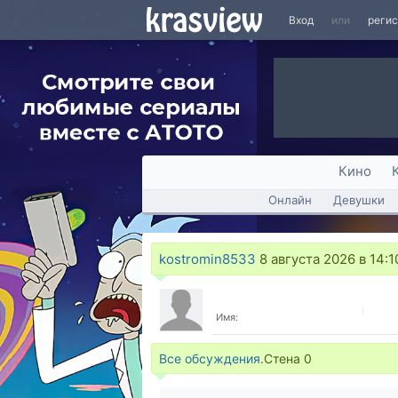
Вход
или
реги
Кино
Онлайн
Девушки
kostromin8533
8 августа 2026 в 14:1
Имя:
Все обсуждения.
Стена
0