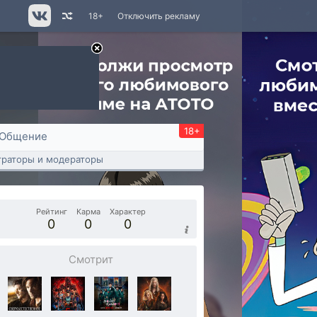
18+
Отключить рекламу
18+
Общение
раторы и модераторы
Рейтинг
Карма
Характер
0
0
0
Смотрит