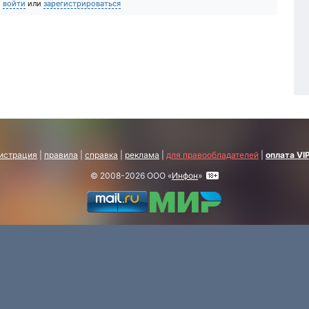
о
войти
или
зарегистрироваться
истрация
|
правила
|
справка
|
реклама
|
для правообладателей
|
оплата VI
© 2008-2026 ООО «
Инфон
»