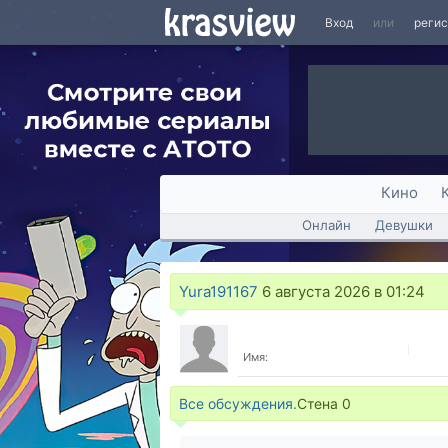
Вход
или
реги
Кино
Онлайн
Девушки
Yura191167
6 августа 2026 в 01:24
Имя:
Все обсуждения.
Стена
0