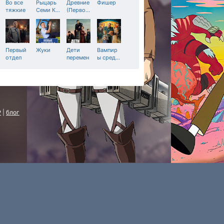
Во все
Рыцарь
Древние
Фишер
тяжкие
Семи К
…
(Перво
…
Первый
Жуки
Дети
Вампир
отдел
перемен
ы сред
…
P
|
блог