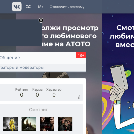
18+
Отключить рекламу
18+
Общение
раторы и модераторы
Рейтинг
Карма
Характер
0
0
0
Смотрит