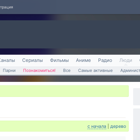
страция
Каналы
Сериалы
Фильмы
Аниме
Радио
Люди
Парни
Познакомиться!
Все
Самые активные
Админист
с начала
|
дерево