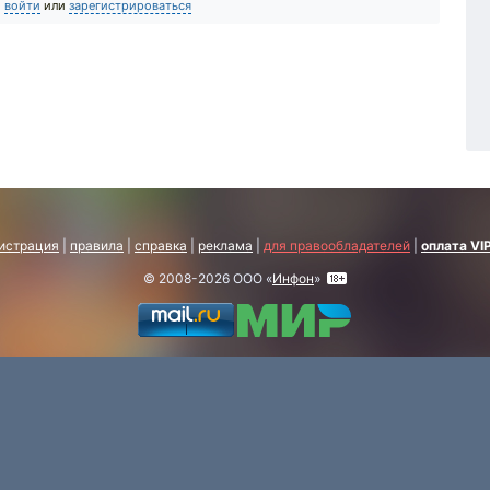
о
войти
или
зарегистрироваться
истрация
|
правила
|
справка
|
реклама
|
для правообладателей
|
оплата VI
© 2008-2026 ООО «
Инфон
»