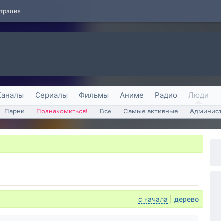
страция
Каналы
Сериалы
Фильмы
Аниме
Радио
Люди
Парни
Познакомиться!
Все
Самые активные
Админист
с начала
|
дерево