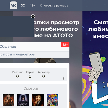
18+
Отключить рекламу
18+
Общение
раторы и модераторы
Рейтинг
Карма
Характер
0
0
0
Смотрит