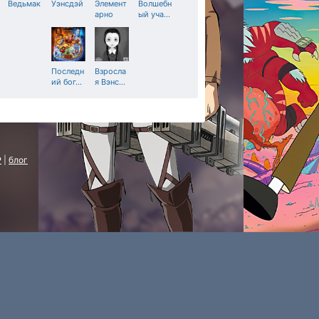
Ведьмак
Уэнсдэй
Элемент
Волшебн
арно
ый уча
…
Последн
Взросла
ий бог
…
я Вэнс
…
P
|
блог