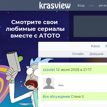
Вход
или
реги
Кино
Онлайн
Девушки
zzzolet
12 июля 2026 в 21:17
Имя:
Все обсуждения.
Стена
0