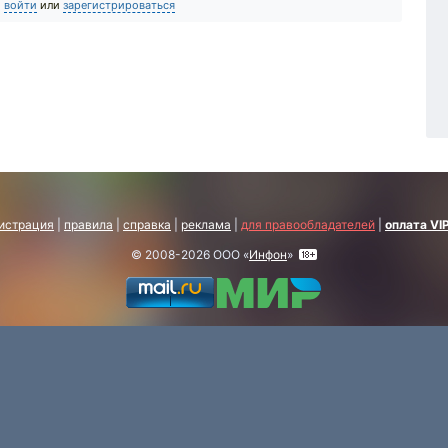
о
войти
или
зарегистрироваться
истрация
|
правила
|
справка
|
реклама
|
для правообладателей
|
оплата VI
© 2008-2026 ООО «
Инфон
»