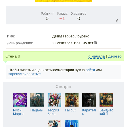
Рейтинг
Карма
Характер
0
−1
0
Имя:
Дэвид Гербер Лоуренс
День рождения:
22 сентября 1990, 35 лет
Стена
0
с начала
|
дерево
Чтобы писать и оценивать комментарии нужно
войти
или
зарегистрироваться
Смотрит
Рик и
Пацаны
Теория
Fallout
Карател
Бандитс
Морти
боль
…
ь
кий П
…