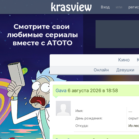
Вход
или
реги
Кино
Онлайн
Девушки
Gava
6 августа 2026 в 18:58
Имя:
....
День рождения:
скрыт
Откуда:
Из ле