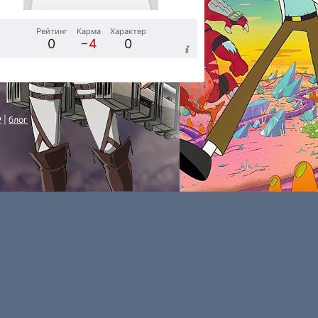
Рейтинг
Карма
Характер
0
−4
0
P
|
блог