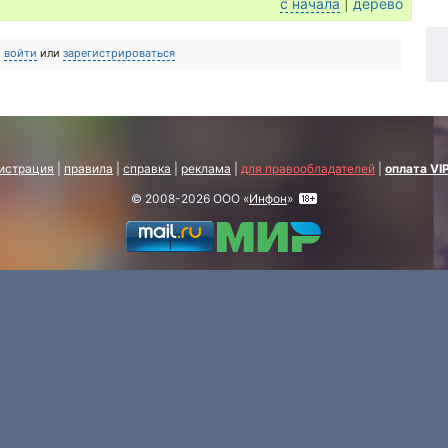
с начала
|
дерево
о
войти
или
зарегистрироваться
истрация
|
правила
|
справка
|
реклама
|
для правообладателей
|
оплата VI
© 2008-2026 ООО «
Инфон
»