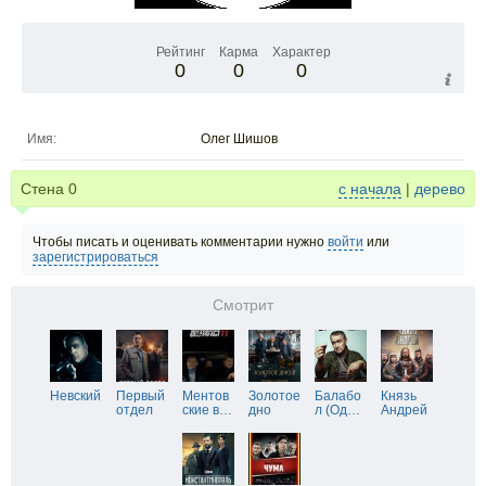
Рейтинг
Карма
Характер
0
0
0
Имя:
Олег Шишов
Стена
0
с начала
|
дерево
Чтобы писать и оценивать комментарии нужно
войти
или
зарегистрироваться
Смотрит
Невский
Первый
Ментов
Золотое
Балабо
Князь
отдел
ские в
…
дно
л (Од
…
Андрей