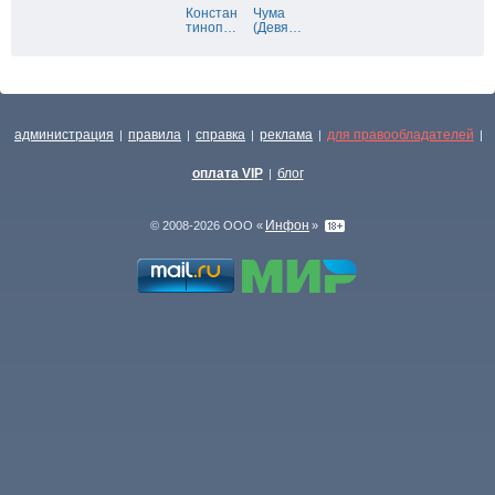
Констан
Чума
тиноп
…
(Девя
…
администрация
правила
справка
реклама
для правообладателей
|
|
|
|
|
оплата VIP
блог
|
Инфон
© 2008-2026 ООО «
»