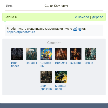
Имя:
Салах Юсупович
Стена
0
с начала
|
дерево
Чтобы писать и оценивать комментарии нужно
войти
или
зарегистрироваться
Смотрит
Игра
Пацаны
Симпсо
Ведьмак
Викинги
Извне
прест
…
ны
Дом
Мандал
дракона
орец