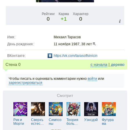
Рейтинг
Карма
Характер
0
+1
0
Имя:
Михаил Тарасов
День рождения:
11 ноября 1987, 38 лет
ВКонтакте:
https://vk.com/tarasoffsinicin
Стена
0
с начала
|
дерево
Чтобы писать и оценивать комментарии нужно
войти
или
зарегистрироваться
Смотрит
Рик и
Сверхъ
Симпсо
Теория
Уэнсдэй
Футура
Морти
естес
…
ны
боль
…
ма