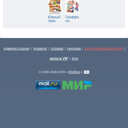
Южный
Гриффи
парк
ны
администрация
правила
справка
реклама
для правообладателей
|
|
|
|
|
оплата VIP
блог
|
Инфон
© 2008-2026 ООО «
»