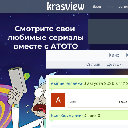
Вход
или
реги
Кино
Онлайн
Девушки
esinaeremeeva
6 августа 2026 в 11:1
Имя:
Алена
Все обсуждения.
Стена
0