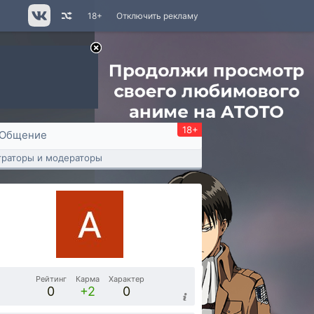
18+
Отключить рекламу
18+
Общение
раторы и модераторы
Рейтинг
Карма
Характер
0
+2
0