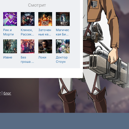
Смотрит
Рик и
Клинок,
Заточен
Магичес
Морти
Рассек
…
ные ке
…
кая Би
…
Извне
Без
Локи
Доктор
гроша
…
Стоун
P
|
блог