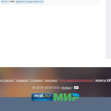
о
войти
или
зарегистрироваться
истрация
|
правила
|
справка
|
реклама
|
для правообладателей
|
оплата VI
© 2008-2026 ООО «
Инфон
»