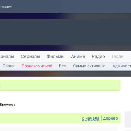
страция
Каналы
Сериалы
Фильмы
Аниме
Радио
Люди
Парни
Познакомиться!
Все
Самые активные
Админист
2
 Еремеева
с начала
|
дерево