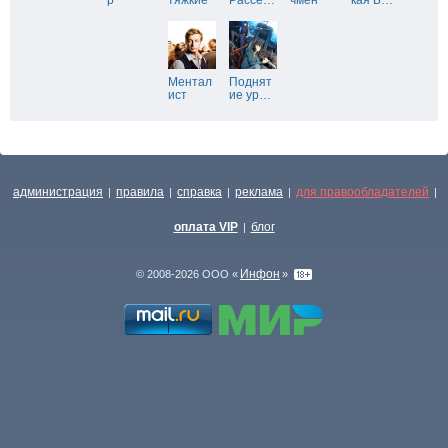
р
тяжкие
Рассе
…
чмен
кая Б
…
Ментал
Поднят
ист
ие ур
…
администрация
правила
справка
реклама
для правообладателей
|
|
|
|
|
оплата VIP
блог
|
Инфон
© 2008-2026 ООО «
»