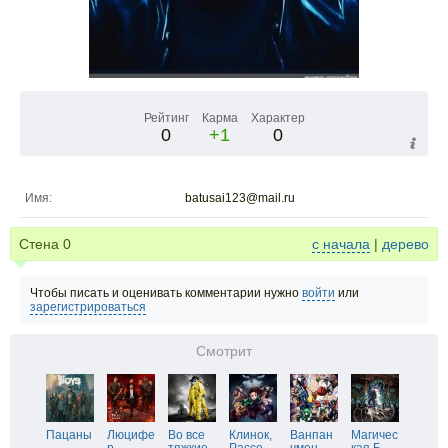
Рейтинг
Карма
Характер
0
+1
0
Имя:
batusai123@mail.ru
Стена
0
с начала
|
дерево
Чтобы писать и оценивать комментарии нужно
войти
или
зарегистрироваться
Смотрит
Пацаны
Люцифе
Во все
Клинок,
Ванпан
Магичес