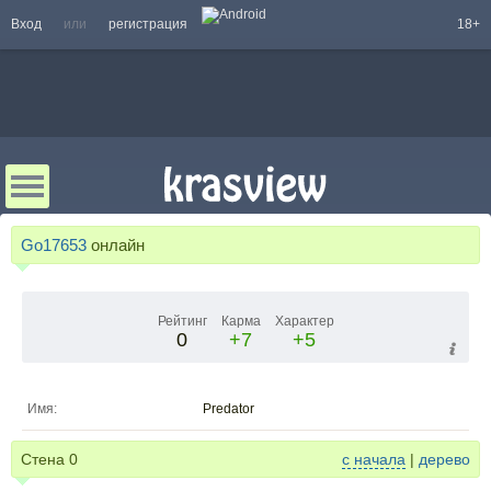
Вход
или
регистрация
18+
Go17653
онлайн
Рейтинг
Карма
Характер
0
+7
+5
Имя:
Predator
Стена
0
с начала
|
дерево