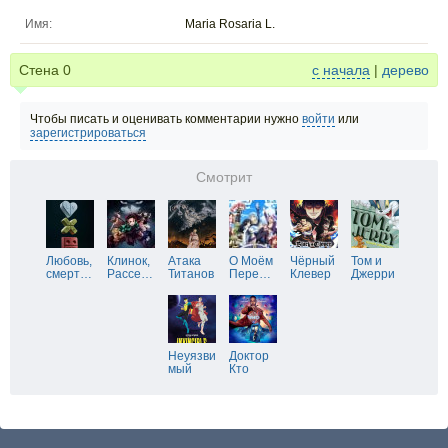
Имя:
Maria Rosaria L.
Стена
0
с начала
|
дерево
Чтобы писать и оценивать комментарии нужно
войти
или
зарегистрироваться
Смотрит
Любовь,
Клинок,
Атака
О Моём
Чёрный
Том и
смерт
…
Рассе
…
Титанов
Пере
…
Клевер
Джерри
Неуязви
Доктор
мый
Кто