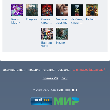
Рик и
Пацаны
Очень
Черное
Любовь,
Fallout
Морти
стран
…
зеркало
смерт
…
Ванпан
Извне
чмен
администрация
правила
справка
реклама
для правообладателей
|
|
|
|
|
оплата VIP
блог
|
Инфон
© 2008-2026 ООО «
»