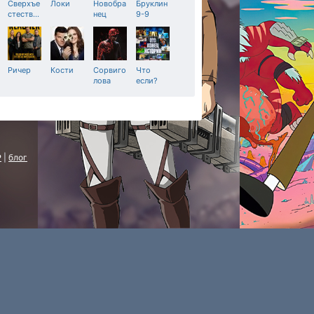
Сверхъе
Локи
Новобра
Бруклин
стеств
…
нец
9-9
Ричер
Кости
Сорвиго
Что
лова
если?
P
|
блог