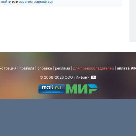
о
войти
или
зарегистрироваться
истрация
|
правила
|
справка
|
реклама
|
для правообладателей
|
оплата VI
© 2008-2026 ООО «
Инфон
»