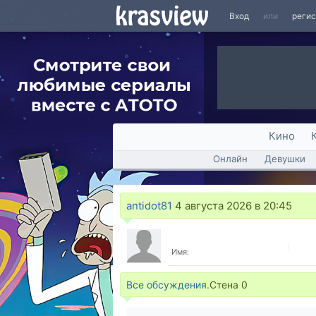
Вход
или
реги
Кино
Онлайн
Девушки
antidot81
4 августа 2026 в 20:45
Имя:
Все обсуждения.
Стена
0