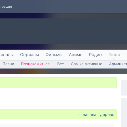
страция
Каналы
Сериалы
Фильмы
Аниме
Радио
Люди
Парни
Познакомиться!
Все
Самые активные
Админист
с начала
|
дерево