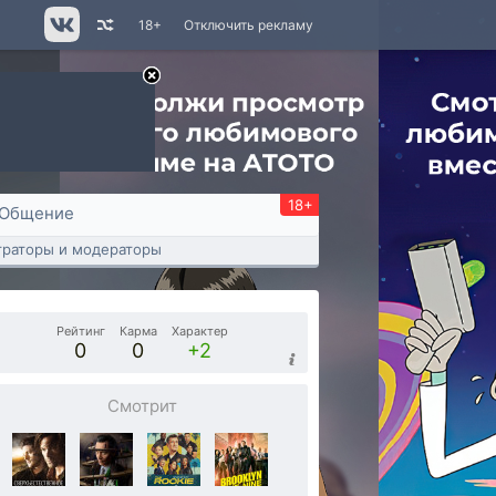
18+
Отключить рекламу
18+
Общение
раторы и модераторы
Рейтинг
Карма
Характер
0
0
+2
Смотрит