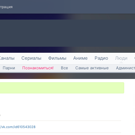
страция
Каналы
Сериалы
Фильмы
Аниме
Радио
Люди
Парни
Познакомиться!
Все
Самые активные
Админист
а
://vk.com/id610543028