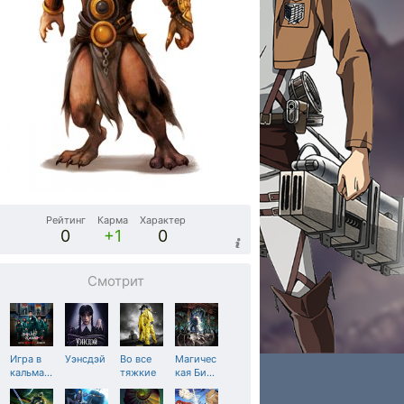
Рейтинг
Карма
Характер
0
+1
0
Смотрит
Игра в
Уэнсдэй
Во все
Магичес
кальма
…
тяжкие
кая Би
…