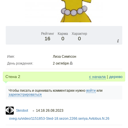
Рейтинг
Карма
Характер
16
0
0
Имя:
Лиза Симпсон
День рождения:
2 октября
Стена
2
с начала
|
дерево
Чтобы писать и оценивать комментарии нужно
войти
или
зарегистрироваться
Skrobot
14:16 26.08.2023
○
oveg.ru/video/1151853-Sled-18.sezon.2266.seriya.Avtobus.N.26