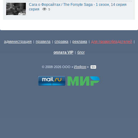
Сага о Форсайтах / The Forsyte Saga - 1 сезон, 14 серия
серия
5
администрация
правила
справка
реклама
для правообладателей
|
|
|
|
|
оплата VIP
блог
|
Инфон
© 2008-2026 ООО «
»