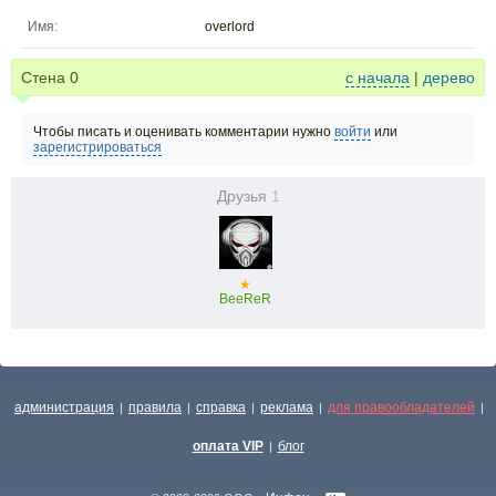
Имя:
overlord
Стена
0
с начала
|
дерево
Чтобы писать и оценивать комментарии нужно
войти
или
зарегистрироваться
Друзья
1
★
BeeReR
администрация
правила
справка
реклама
для правообладателей
|
|
|
|
|
оплата VIP
блог
|