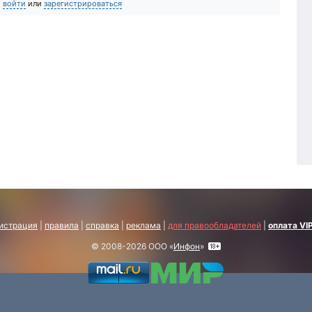
о
войти
или
зарегистрироваться
истрация
|
правила
|
справка
|
реклама
|
для правообладателей
|
оплата VI
© 2008-2026 ООО «
Инфон
»