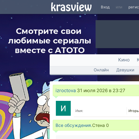
Вход
или
реги
Кино
Онлайн
Девушки
izroctova
31 июля 2026 в 23:27
Имя:
Игорь
Все обсуждения.
Стена
0