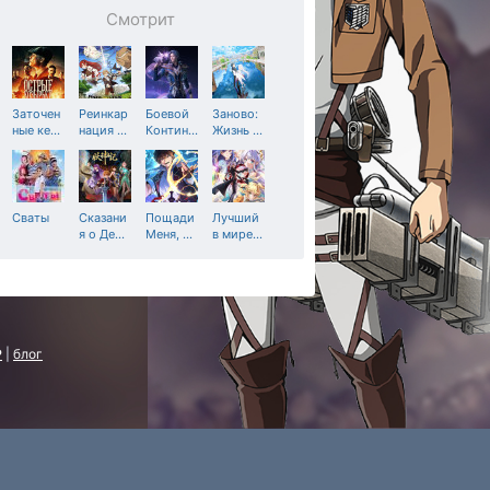
Смотрит
Заточен
Реинкар
Боевой
Заново:
ные ке
…
нация
…
Контин
…
Жизнь
…
Сваты
Сказани
Пощади
Лучший
я о Де
…
Меня,
…
в мире
…
P
|
блог