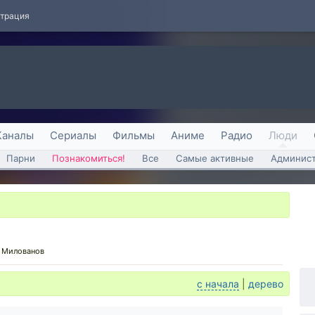
страция
Каналы
Сериалы
Фильмы
Аниме
Радио
Люди
Парни
Познакомиться!
Все
Самые активные
Админист
 Милованов
с начала
|
дерево