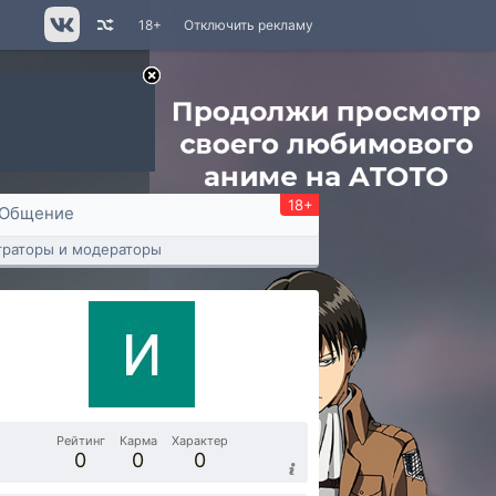
18+
Отключить рекламу
18+
Общение
раторы и модераторы
Рейтинг
Карма
Характер
0
0
0