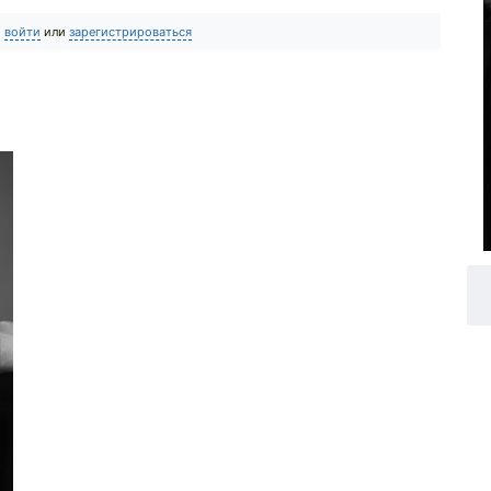
о
войти
или
зарегистрироваться