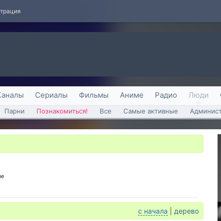
страция
Каналы
Сериалы
Фильмы
Аниме
Радио
Люди
Парни
Познакомиться!
Все
Самые активные
Админист
ne
с начала
|
дерево