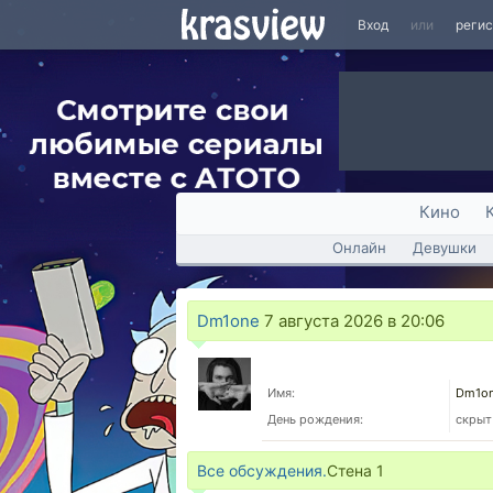
Вход
или
реги
Кино
Онлайн
Девушки
Dm1one
7 августа 2026 в 20:06
Имя:
Dm1o
День рождения:
скрыт
Все обсуждения.
Стена
1