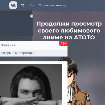
18+
Отключить рекламу
18+
Общение
раторы и модераторы