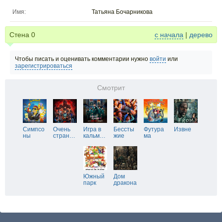
Имя:
Татьяна Бочарникова
Стена
0
с начала
|
дерево
Чтобы писать и оценивать комментарии нужно
войти
или
зарегистрироваться
Смотрит
Симпсо
Очень
Игра в
Бессты
Футура
Извне
ны
стран
…
кальм
…
жие
ма
Южный
Дом
парк
дракона