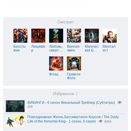
Смотрит
Бессты
Люцифе
Любовь,
Ванпан
Магичес
Ментал
жие
р
смерт
…
чмен
кая Б
…
ист
Флэш
Гравити
Фолз
Избранное
2
ВИКИНГИ - 6 сезон Финальный Трейлер (Субтитры)
256
Повседневная Жизнь Бессмертного Короля / The Daily
Life of the Immortal King - 1 сезон, 6 серия
8354