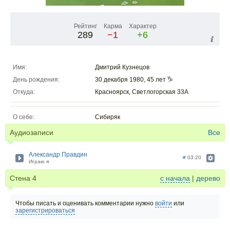
Рейтинг
Карма
Характер
289
−1
+6
Имя:
Дмитрий Кузнецов
День рождения:
30 декабря 1980, 45 лет
Откуда:
Красноярск, Светлогорская 33А
О себе:
Сибиряк
Аудиозаписи
Все
Александр Правдин
#
03:20
Играю я
Стена
4
с начала
|
дерево
Чтобы писать и оценивать комментарии нужно
войти
или
зарегистрироваться