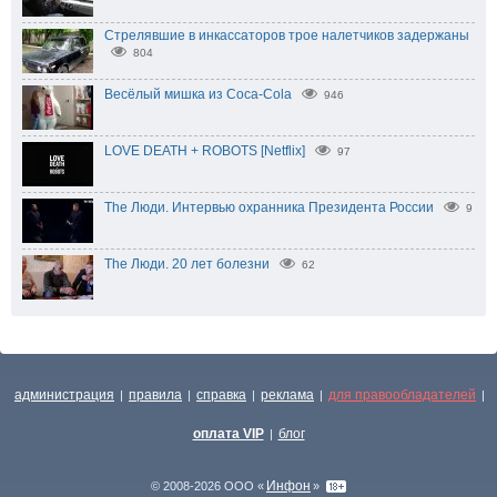
Стрелявшие в инкассаторов трое налетчиков задержаны
804
Весёлый мишка из Coca-Cola
946
LOVE DEATH + ROBOTS [Netflix]
97
The Люди. Интервью охранника Президента России
9
The Люди. 20 лет болезни
62
администрация
правила
справка
реклама
для правообладателей
|
|
|
|
|
оплата VIP
блог
|
Инфон
© 2008-2026 ООО «
»