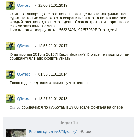
Q5west
22:09 31.01.2018
○
Опять 31 января :( Я снова попал в этот день! Это как фильм "День
сурка" то только хуже. Как это исправить? Я что-то не так настроил,
каждый раз попадаю в этот день. Словно кротовая нора, но со
своими законами времени.
Нужны новые координаты...
56°2?4?N, 92°57?3?E
Это здесь!
Q5west
18:55 31.01.2017
○
Куда пропал 2015 и 2016?! Какой фонтан? Кто все те люди кто там
собираются? Надо сходить узнать.
Q5west
01:35 31.01.2014
○
Ровно год назад написал заметку что ниже :)
Q5west
13:27 31.01.2013
○
собираемся по субботам в 19:00 возле фонтана на опере
Статус:
Видео
16
Японец купил УАЗ "буханку"
365