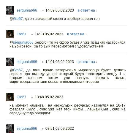
sergunia666
14:59 05.02.2023
в ответ на ↓
○
@
Gto67
,
да он шикарный сезон и вообще сериал топ
Gto67
14:13 05.02.2023
в ответ на ↓
○
@
sergunia666
,
херого что не скоро будет я уже пздц как настроился
на 2ой сезон , за то 1ый пересмотрел с удовольствием
sergunia666
14:01 05.02.2023
в ответ на ↓
○
@
Gto67
,
да ганн вроде затормозил миротворца будет делать
сериал про аманду уолер который будет проходить между 1 и
вторым сезоном потом уже начнуть снимать только
миротворца...сам ганн сказал в последнем интервью
Gto67
13:48 05.02.2023
○
на момент камента , на нескольких ресурсах наткнулся на 16-17
февраля было , счяс уже нет этой инфы , лабиан был , счяс на
середину года обещяют
sergunia666
08:51 02.09.2022
○