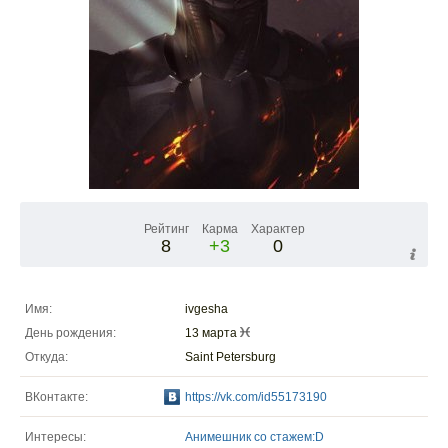
Рейтинг
Карма
Характер
8
+3
0
Имя:
ivgesha
День рождения:
13 марта
Откуда:
Saint Petersburg
ВКонтакте:
https://vk.com/id55173190
Интересы:
Анимешник со стажем:D