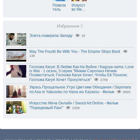
Повели
Искусст
тель
во Ме
…
Избранное
5
Элита поверила Западу
35
May The Fourth Be With You - The Empire Strips Back
136
Госпожа Кагуя: В Любви Как На Войне / Kaguya-sama: Love
is War - 1 сезон, 3 серия "Миюки Сироганэ Нечем
Похвастаться; Госпожа Кагуя Хочет, Чтобы Её Поняли;
Госпожа Кагуя Хочет Прогуляться"
2759
Укрась Прощальное Утро Цветами Обещания / Sayonara
no Asa ni Yakusoku no Hana wo Kazarou - Фильм
9995
Искусство Меча Онлайн / Sword Art Online - Фильм
"Порядковый Ранг"
2338