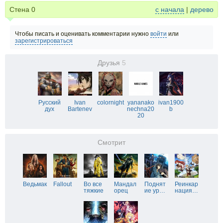
Стена
0
с начала
|
дерево
Чтобы писать и оценивать комментарии нужно
войти
или
зарегистрироваться
Друзья
5
Русский
Ivan
colornight
yananako
ivan1900
дух
Bartenev
nechna20
b
20
Смотрит
Ведьмак
Fallout
Во все
Мандал
Поднят
Реинкар
тяжкие
орец
ие ур
…
нация
…