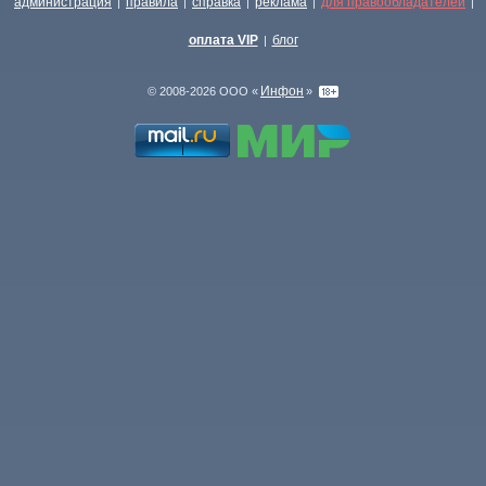
администрация
правила
справка
реклама
для правообладателей
|
|
|
|
|
оплата VIP
блог
|
Инфон
© 2008-2026 ООО «
»