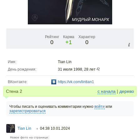
Рейтинг
Карма
Характер
0
+1
0
Имя:
Tian Lin
День рождения:
31 июля 1998, 28 лет
ВКонтакте:
https://vk.com/lintian1
Стена
2
с начала
|
дерево
Чтобы писать и оценивать комментарии нужно
войти
или
зарегистрироваться
Tian Lin
04:38 10.01.2024
○
Новое фото на странице: