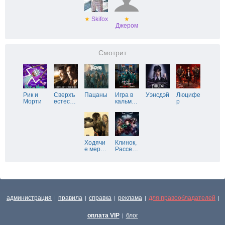
★
Skifox
★
Джером
Смотрит
Рик и
Сверхъ
Пацаны
Игра в
Уэнсдэй
Люцифе
Морти
естес
…
кальм
…
р
Ходячи
Клинок,
е мер
…
Рассе
…
администрация
правила
справка
реклама
для правообладателей
|
|
|
|
|
оплата VIP
блог
|