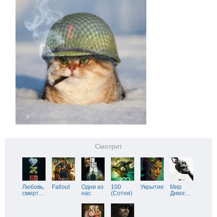
Смотрит
Любовь,
Fallout
Одни из
100
Укрытие
Мир
смерт
…
нас
(Сотня)
Диког
…