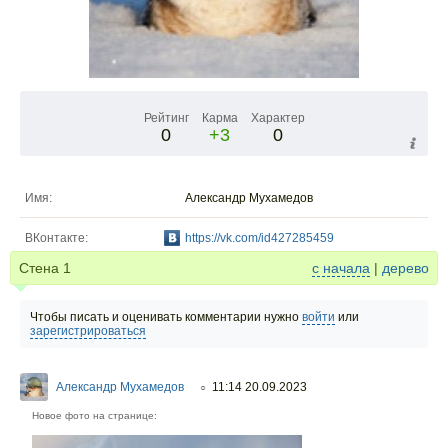
Рейтинг
Карма
Характер
0
+3
0
Имя:
Александр Мухамедов
ВКонтакте:
https://vk.com/id427285459
Стена
1
с начала
|
дерево
Чтобы писать и оценивать комментарии нужно
войти
или
зарегистрироваться
Александр Мухамедов
11:14 20.09.2023
○
Новое фото на странице: