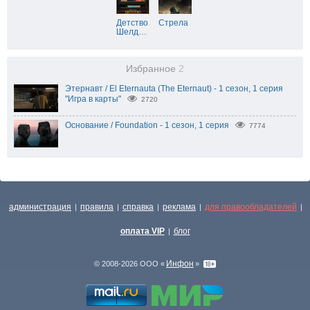
Детство
Стрела
Шелд
…
Избранное
2
Этернавт / El Eternauta (The Eternaut) - 1 сезон, 1 серия
"Игра в карты"
2720
Основание / Foundation - 1 сезон, 1 серия
7774
администрация
правила
справка
реклама
для правообладателей
|
|
|
|
|
оплата VIP
блог
|
Инфон
© 2008-2026 ООО «
»