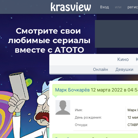
Вход
или
реги
Кино
Онлайн
Девушки
Марк Бочкарёв
12 марта 2022 в 04:
Имя:
Марк 
День рождения:
12 ма
Откуда:
СТАВ