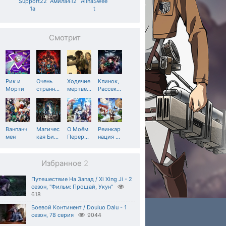
Support22
Амила412
AlinaSwee
1a
t
Смотрит
Рик и
Очень
Ходячие
Клинок,
Морти
странн
…
мертве
…
Рассек
…
Ванпанч
Магичес
О Моём
Реинкар
мен
кая Би
…
Перер
…
нация
…
Избранное
2
Путешествие На Запад / Xi Xing Ji - 2
сезон, "Фильм: Прощай, Укун"
618
Боевой Континент / Douluo Dalu - 1
сезон, 78 серия
9044