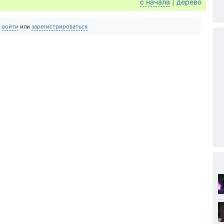
с начала
|
дерево
о
войти
или
зарегистрироваться