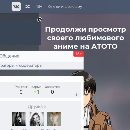
18+
Отключить рекламу
18+
Общение
раторы и модераторы
Рейтинг
Карма
Характер
0
+1
0
Друзья
3