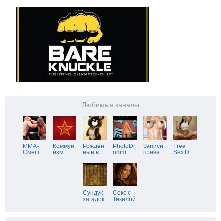
Любимые каналы
MMA -
Коммун
Рождён
PhotoDr
Записи
Free
Смеш
…
изм
ные в
…
omm
прива
…
Sex D
…
Сундук
Секс с
загадок
Текилой