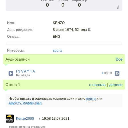
Рейтинг
Карма
Характер
0
0
0
Имя:
KENZO
День рождения:
8 июня 1974, 52 года
Откуда:
ENG
Интересы:
sports
Аудиозаписи
Все
I N V A Y T A
#
03:30
Babel light
Стена
1
с начала
|
дерево
Чтобы писать и оценивать комментарии нужно
войти
или
зарегистрироваться
Kenzo2000
19:58 13.07.2021
○
Новое фото на странице: