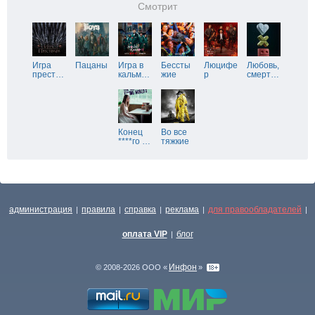
Смотрит
Игра
Пацаны
Игра в
Бессты
Люцифе
Любовь,
прест
…
кальм
…
жие
р
смерт
…
Конец
Во все
****го
…
тяжкие
администрация
правила
справка
реклама
для правообладателей
|
|
|
|
|
оплата VIP
блог
|
Инфон
© 2008-2026 ООО «
»