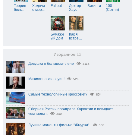
Теория
Ходячи
Fallout
Доктор
Викинги
100
боль
…
е мер
…
Хаус
(Сотня)
Бумажн
Как я
ый дом
встре
…
Избранное
12
Девушка о большом члене
3114
Макияж на хэллоуин!
528
Самые технологичные кроссовки?
854
Сборная России проиграла Хорватии и покидает
чемпионат.
240
Лучшие моменты фильма “Жмурки“.
308