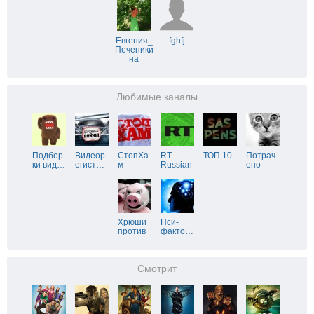
Евгения_
fghfj
Печеники
на
Любимые каналы
Подбор
Видеор
СтопХа
RT
ТОП 10
Потрач
ки вид
…
егист
…
м
Russian
ено
Хрюши
Пси-
против
факто
…
Смотрит