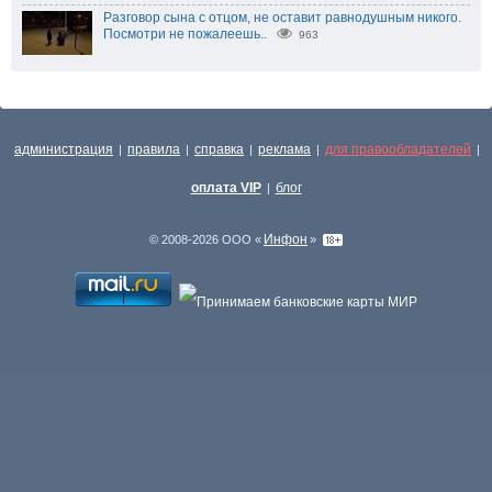
Разговор сына с отцом, не оставит равнодушным никого.
Посмотри не пожалеешь..
963
администрация
правила
справка
реклама
для правообладателей
|
|
|
|
|
оплата VIP
блог
|
Инфон
© 2008-2026 ООО «
»