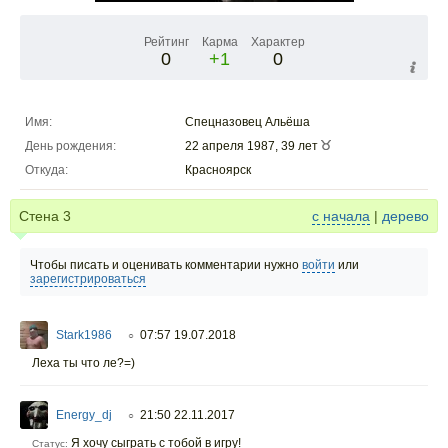
Рейтинг
Карма
Характер
0
+1
0
Имя:
Спецназовец Альёша
День рождения:
22 апреля 1987, 39 лет
Откуда:
Красноярск
Стена
3
с начала
|
дерево
Чтобы писать и оценивать комментарии нужно
войти
или
зарегистрироваться
Stark1986
07:57 19.07.2018
○
Леха ты что ле?=)
Energy_dj
21:50 22.11.2017
○
Я хочу сыграть с тобой в игру!
Статус: