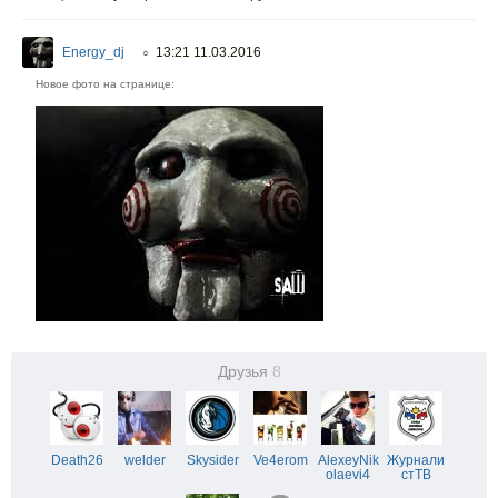
Energy_dj
13:21 11.03.2016
○
Новое фото на странице:
Друзья
8
Death26
welder
Skysider
Ve4erom
AlexeyNik
Журнали
olaevi4
стТВ