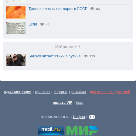
Тушение лесных пожаров в СССР
84
Если
44
Избранное
1
Бабуля читает стихи о путине
755
администрация
правила
справка
реклама
для правообладателей
|
|
|
|
|
оплата VIP
блог
|
Инфон
© 2008-2026 ООО «
»