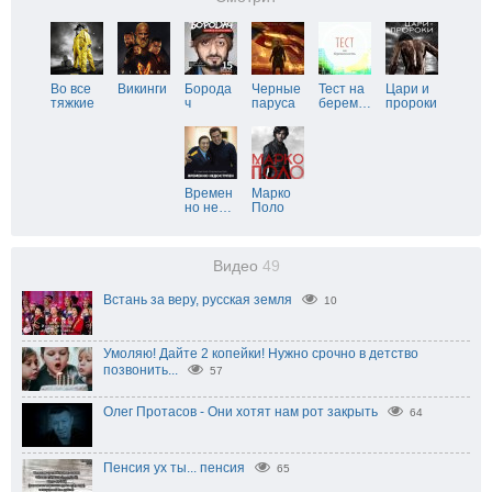
Во все
Викинги
Борода
Черные
Тест на
Цари и
тяжкие
ч
паруса
берем
…
пророки
Времен
Марко
но не
…
Поло
Видео
49
Встань за веру, русская земля
10
Умоляю! Дайте 2 копейки! Нужно срочно в детство
позвонить...
57
Олег Протасов - Они хотят нам рот закрыть
64
Пенсия ух ты... пенсия
65