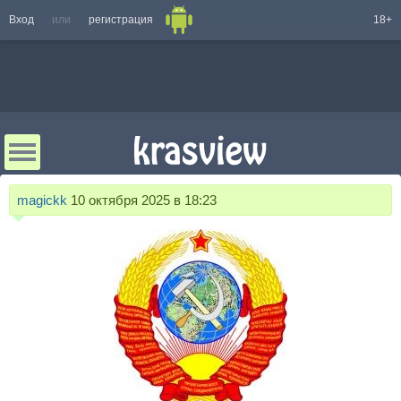
Вход
или
регистрация
18+
magickk
10 октября 2025 в 18:23