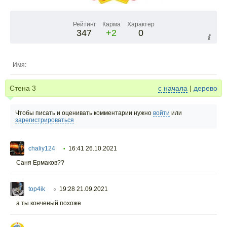
Рейтинг
Карма
Характер
347
+2
0
Имя:
Стена
3
с начала
|
дерево
Чтобы писать и оценивать комментарии нужно
войти
или
зарегистрироваться
chaliy124
16:41 26.10.2021
•
Саня Ермаков??
top4ik
19:28 21.09.2021
○
а ты конченый похоже