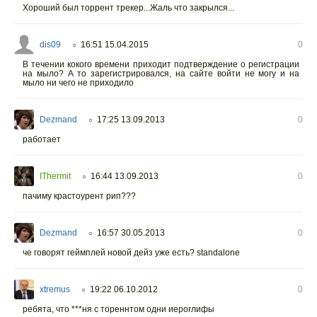
Хороший был торрент трекер...Жаль что закрылся...
dis09
16:51 15.04.2015
0
○
В течении кокого времени приходит подтверждение о регистрации
на мыло? А то зарегистрировался, на сайте войти не могу и на
мыло ни чего не приходило
Dezmand
17:25 13.09.2013
0
○
работает
IThermit
16:44 13.09.2013
0
○
пачиму крастоурент рип???
Dezmand
16:57 30.05.2013
0
○
че говорят геймплей новой дейз уже есть? standalone
xtremus
19:22 06.10.2012
0
○
ребята, что ***ня с тореннтом одни иероглифы