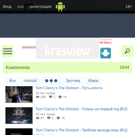
Вход
или
регистрация
18+
Krastorrents
1644
Все
Android
⚫ ⚫ ⚫
Эротика
Юмор
Tom Clancy’s The Division - Путь агента
10 лет назад
159
1
+4
03:33
Tom Clancy’s The Division - Планы на первый год [RU]
10 лет назад
47
1
+5
02:16
Tom Clancy’s The Division - Трейлер выхода игры [RU]