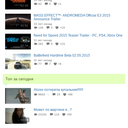
10 лет назад
62
0
+1
02:06
MASS EFFECT™- ANDROMEDA Official E3 2015
Announce Trailer
10 лет назад
01:51
146
3
+14
Need for Speed 2015 Teaser Trailer - PC, PS4, Xbox One
11 лет назад
281
9
+23
00:34
Battlefield Hardline Beta 02.05.2015
11 лет назад
77
7
+6
08:43
Топ за сегодня
Alizee потеряла купальник!!!!!!!
9843
+1
15
+86
00:42
Может по мартини и...?
23191
116
+65
00:03