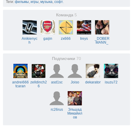
Теги:
фильмы
,
игры
,
музыка
,
софт.
Команда
5
Anikienyc
gaijin
zx666
treys
_DOBER
h
MANN_
Подписчики
70
andrei666
zelldinch2
asd1sc
Joiso
dekarator
isuzu72
tcaran
6
rc26rus
Эльшад
Микайил
ов