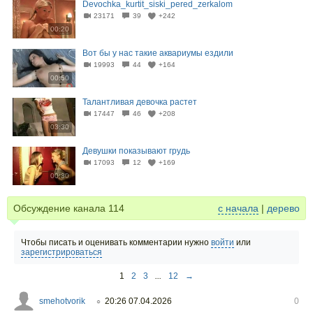
Devochka_kurtit_siski_pered_zerkalom
23171
39
+242
00:20
Вот бы у нас такие аквариумы ездили
19993
44
+164
00:50
Талантливая девочка растет
17447
46
+208
03:30
Девушки показывают грудь
17093
12
+169
00:30
Обсуждение канала
114
с начала
|
дерево
Чтобы писать и оценивать комментарии нужно
войти
или
зарегистрироваться
1
2
3
...
12
→
smehotvorik
20:26 07.04.2026
0
○