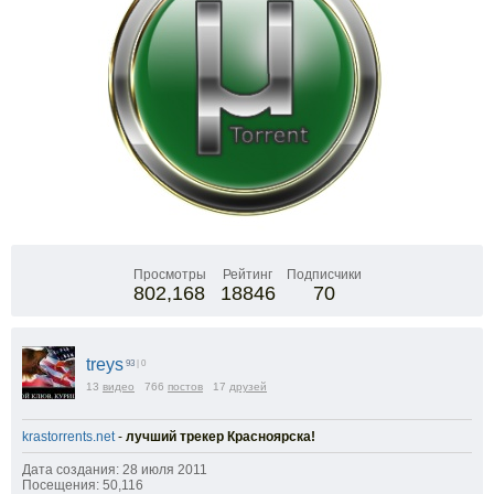
Просмотры
Рейтинг
Подписчики
802,168
18846
70
treys
93
| 0
13
видео
766
постов
17
друзей
krastorrents.net
-
лучший трекер Красноярска!
Дата создания: 28 июля 2011
Посещения: 50,116