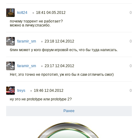
kott24
18:41 04.05.2012
0
○
почему торрент не работает?
можно в личку.спасибо.
faramir_sm
23:18 12.04.2012
0
○
блин может у кого форум игровой есть, что бы туда написать.
faramir_sm
23:17 12.04.2012
0
○
Нет, это точно не прототип, уж его бы я сам отличить смог)
treys
19:46 12.04.2012
0
○
ну это не prototype или prototype 2?
Ранее