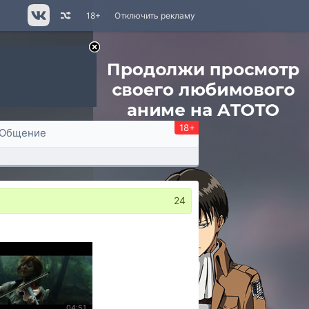
18+
Отключить рекламу
18+
Общение
24
04:51