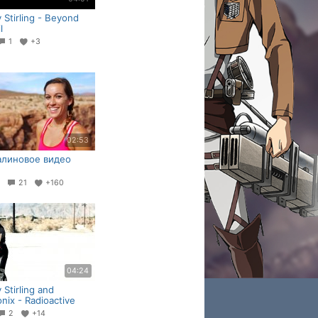
 Stirling - Beyond
l
1
+3
02:53
алиновое видео
0
21
+160
04:24
 Stirling and
nix - Radioactive
2
+14