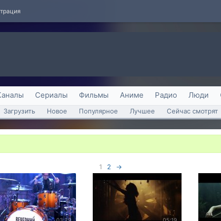
страция
Каналы
Сериалы
Фильмы
Аниме
Радио
Люди
Загрузить
Новое
Популярное
Лучшее
Сейчас смотрят
1
2
→
03:29
05:19