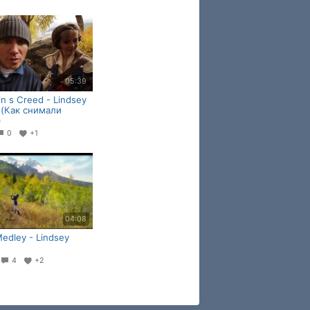
05:39
in s Creed - Lindsey
g (Как снимали
)
0
+1
04:08
Medley - Lindsey
4
+2