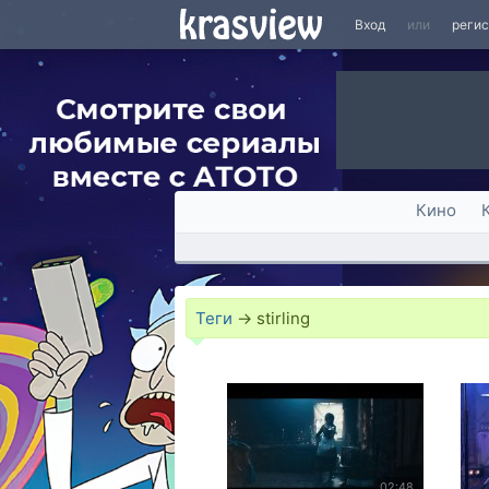
Вход
или
реги
Кино
Теги
→
stirling
02:48