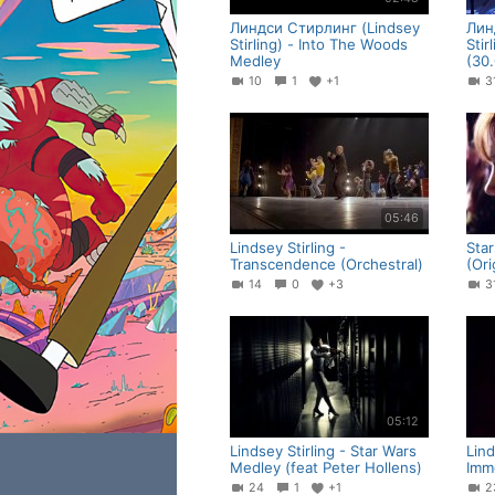
Линдси Стирлинг (Lindsey
Лин
Stirling) - Into The Woods
Stir
Medley
(30
10
1
+1
05:46
Lindsey Stirling -
Star
Transcendence (Orchestral)
(Ori
14
0
+3
05:12
Lindsey Stirling - Star Wars
Lind
Medley (feat Peter Hollens)
Imm
24
1
+1