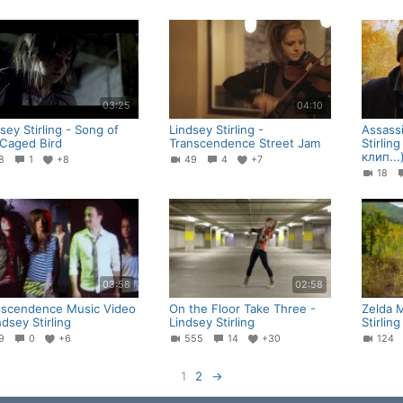
03:25
04:10
sey Stirling - Song of
Lindsey Stirling -
Assass
 Caged Bird
Transcendence Street Jam
Stirlin
клип...
28
1
+8
49
4
+7
18
03:58
02:58
nscendence Music Video
On the Floor Take Three -
Zelda 
ndsey Stirling
Lindsey Stirling
Stirling
59
0
+6
555
14
+30
124
1
2
→