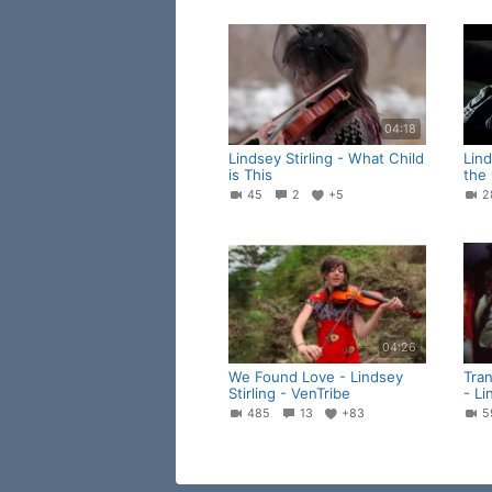
04:18
Lindsey Stirling - What Child
Lind
is This
the
45
2
+5
04:26
We Found Love - Lindsey
Tra
Stirling - VenTribe
- Li
485
13
+83