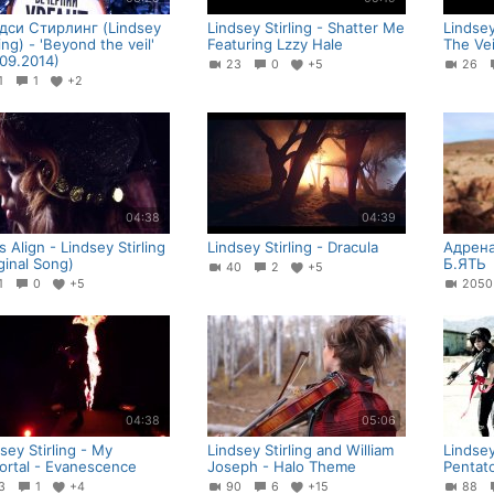
дси Стирлинг (Lindsey
Lindsey Stirling - Shatter Me
Lindsey
ling) - 'Beyond the veil'
Featuring Lzzy Hale
The Vei
.09.2014)
23
0
+5
26
31
1
+2
04:38
04:39
s Align - Lindsey Stirling
Lindsey Stirling - Dracula
Адрен
ginal Song)
Б.ЯТЬ
40
2
+5
31
0
+5
205
04:38
05:06
sey Stirling - My
Lindsey Stirling and William
Lindsey
ortal - Evanescence
Joseph - Halo Theme
Pentato
23
1
+4
90
6
+15
88