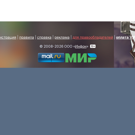
истрация
|
правила
|
справка
|
реклама
|
для правообладателей
|
оплата VI
© 2008-2026 ООО «
Инфон
»