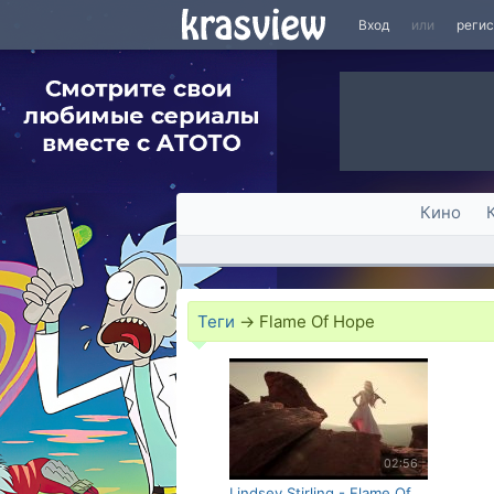
Вход
или
реги
Кино
Теги
→
Flame Of Hope
02:56
Lindsey Stirling - Flame Of