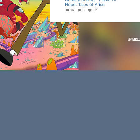
Hope: Tales of Arise
16
0
+2
админ