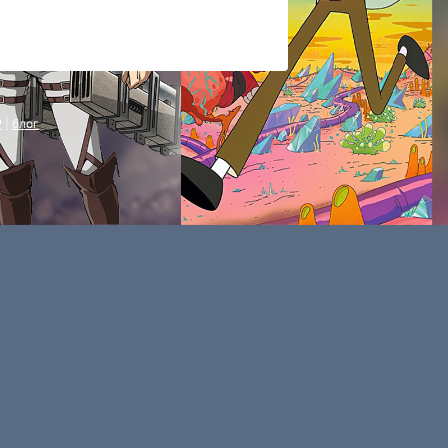
P
|
блог