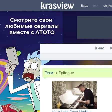
Вход
или
реги
Кино
Теги
→
Epilogue
08:00
La La Land Piano Medley