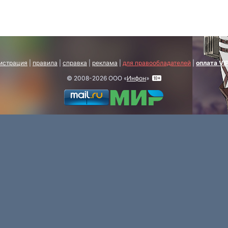
истрация
|
правила
|
справка
|
реклама
|
для правообладателей
|
оплата VI
© 2008-2026 ООО «
Инфон
»