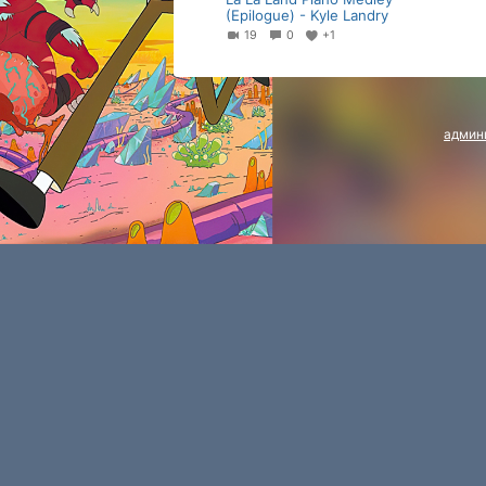
(Epilogue) - Kyle Landry
19
0
+1
админ