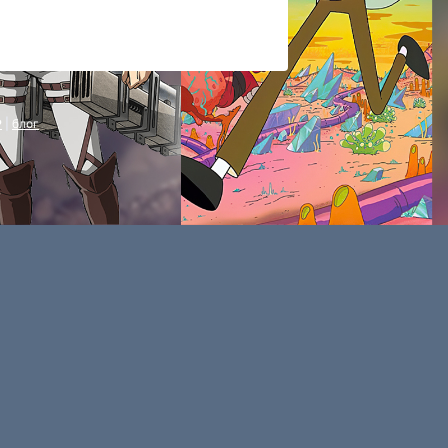
P
|
блог