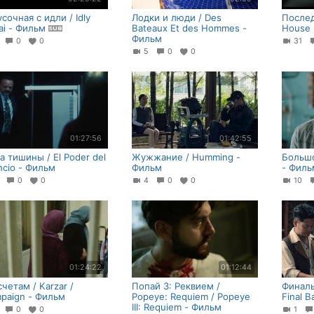
сочная с идли / Idly
Лодки и люди / Des
Послед
ai - Фильм
Bateaux Et des Hommes -
House
Фильм
1
0
0
31
5
0
0
01:27:56
01:42:55
а тишины / El Poder del
Жужжание / Humming -
Большо
encio - Фильм
Фильм
- Филь
9
0
0
4
0
0
10
01:24:22
01:12:44
счетам / Karzar /
Попай 3: Реквием /
Финаль
paign - Фильм
Popeye: Requiem / Popeye
Final B
III: Requiem - Фильм
1
0
0
1