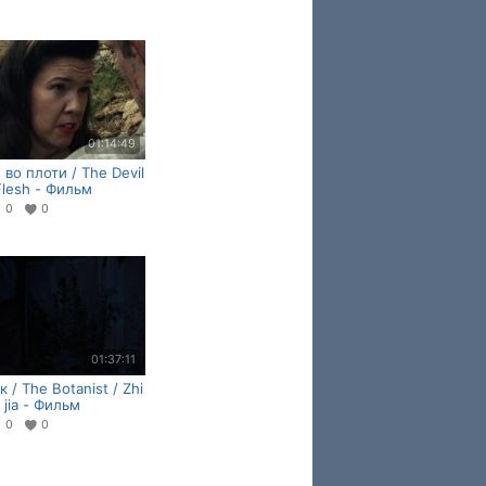
01:14:49
 во плоти / The Devil
Flesh - Фильм
0
0
01:37:11
 / The Botanist / Zhi
 jia - Фильм
0
0