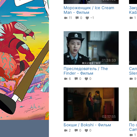
Мороженщик / Ice Cream
Заку
Man - Фильм
Kad
11
0
−1
01:28:33
Преследователь / The
Сил
Finder - Фильм
Sil
6
0
0
02:17:55
Бокши / Bokshi - Фильм
По 
Cam
2
0
0