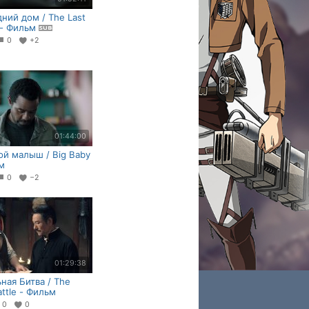
ний дом / The Last
 - Фильм
0
+2
01:44:00
й малыш / Big Baby
м
0
−2
01:29:38
ная Битва / The
attle - Фильм
0
0