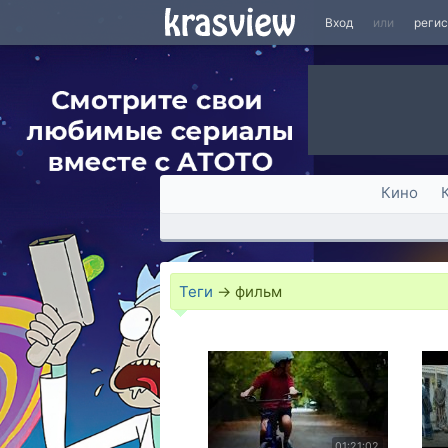
Вход
или
реги
Кино
Теги
→
фильм
01:21:02