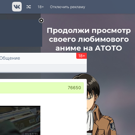
18+
Отключить рекламу
18+
Общение
76650
01:52:11