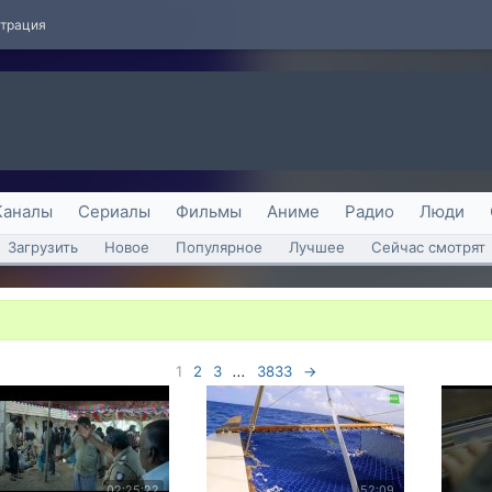
страция
Каналы
Сериалы
Фильмы
Аниме
Радио
Люди
Загрузить
Новое
Популярное
Лучшее
Сейчас смотрят
1
2
3
...
3833
→
02:25:22
52:09