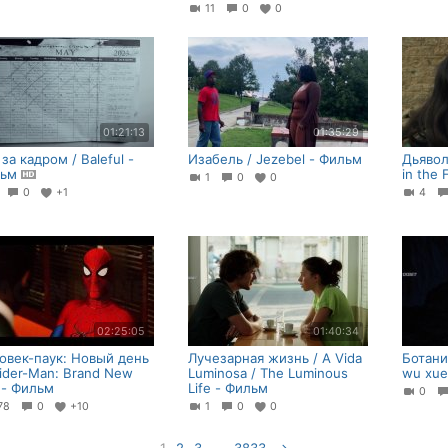
11
0
0
01:21:13
01:35:29
за кадром / Baleful -
Изабель / Jezebel - Фильм
Дьявол
льм
in the 
1
0
0
1
0
+1
4
02:25:05
01:40:34
овек-паук: Новый день
Лучезарная жизнь / A Vida
Ботаник
pider-Man: Brand New
Luminosa / The Luminous
wu xue
 - Фильм
Life - Фильм
0
78
0
+10
1
0
0