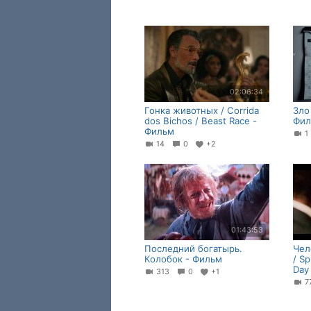
02:06:34
Гонка животных / Corrida
Зло 
dos Bichos / Beast Race -
Фи
Фильм
14
0
+2
01:43:53
Последний богатырь.
Чел
Колобок - Фильм
/ S
Day
313
0
+1
7