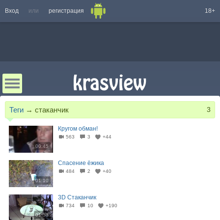
Вход
или
регистрация
18+
Теги
→
стаканчик
3
Кругом обман!
563
3
+44
00:45
Спасение ёжика
484
2
+40
01:10
3D Стаканчик
734
10
+190
01:53