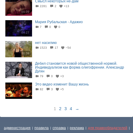
Смысл некоторых не-дам
2281
2
+13
00:09
Мария Рубальская - Адажио
7
0
0
04:27
нет насилию
1523
17
−54
00:39
Дeбил становится новой общественной нopмой.
Индивидуализм как форма олигофрении. Александр
Дугин
23:52
79
0
+3
Это видео изменит Вашу жизнь
82
3
+5
12:07
1
2
3
4
→
администрация
правила
справка
реклама
для правообладателей
|
|
|
|
|