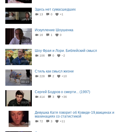
Здесь нет сумасшедших
13
0
+1
30:15
Искупление Шоушенка
16
1
0
11:09
Шоу Фрая и Лори. Библейский смысл
106
0
−2
00:05
Стиль как смысл жизни
228
2
+10
00:15
Сергей Бодров о смерти... (1997)
414
3
+36
00:36
Девушка Катя говорит об Ковиде-19,вакцинах и
махинациях со статистикой
72
3
+11
10:40