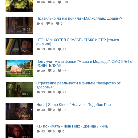
86
4
−10
01:19
Правильно ли мы поняли «Малхолланд Драйв»?
6
0
0
38:58
ЧТО НАМ ХОТЕЛ СКАЗАТЬ "ТАКСИСТ"? [смысл
фильма]
13
0
+1
24:02
Чему учит мультфильм "Маша и Медведь". СМОТРЕТЬ
РОДИТЕЛЯМ!
29
3
−7
08:40
Отражение реальности в фильме "Лекарство от
здоровья".
33
0
+1
09:26
Hurts | Some Kind of Heaven | Подобие Рая
30
0
−2
03:26
Как понимать «Твин Пикс» Дэвида Линча
43
0
0
07:23