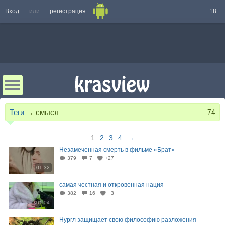
Вход
или
регистрация
18+
Теги
→
смысл
74
1
2
3
4
→
Незамеченная смерть в фильме «Брат»
379
7
+27
01:32
самая честная и откровенная нация
382
16
−3
01:04
Нургл защищает свою философию разложения