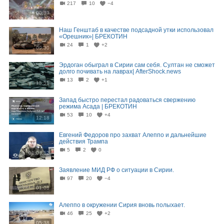
217
10
−4
00:39
Наш Генштаб в качестве подсадной утки использовал
«Орешник»| БРЕКОТИН
24
1
+2
09:30
Эрдоган обыграл в Сирии сам себя. Султан не сможет
долго почивать на лаврах| AfterShock.news
13
2
+1
15:51
Запад быстро перестал радоваться свержению
режима Асада | БРЕКОТИН
53
10
+4
12:18
Евгений Федоров про захват Алеппо и дальнейшие
действия Трампа
5
2
0
01:06:52
Заявление МИД РФ о ситуации в Сирии.
97
20
−4
01:08
Алеппо в окружении Сирия вновь полыхает.
46
25
+2
05:38