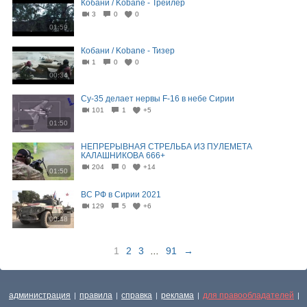
Кобани / Kobane - Трейлер
3
0
0
01:59
Кобани / Kobane - Тизер
1
0
0
00:34
Су-35 делает нервы F-16 в небе Сирии
101
1
+5
01:50
НЕПРЕРЫВНАЯ СТРЕЛЬБА ИЗ ПУЛЕМЕТА
КАЛАШНИКОВА 666+
204
0
+14
01:50
ВС РФ в Сирии 2021
129
5
+6
00:48
1
2
3
...
91
→
администрация
правила
справка
реклама
для правообладателей
|
|
|
|
|