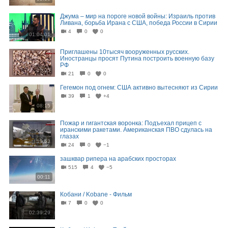
Джума – мир на пороге новой войны: Израиль против
Ливана, борьба Ирана с США, победа России в Сирии
4
0
0
01:04:01
Приглашены 10тысяч вооруженных русских.
Иностранцы просят Путина построить военную базу
РФ
16:05
21
0
0
Гегемон под огнем: США активно вытесняют из Сирии
39
1
+4
08:15
Пожар и гигантская воронка: Подъехал прицеп с
иранскими ракетами. Американская ПВО сдулась на
глазах
19:53
24
0
−1
зашквар рипера на арабских просторах
515
4
−5
00:11
Кобани / Kobane - Фильм
7
0
0
02:39:29