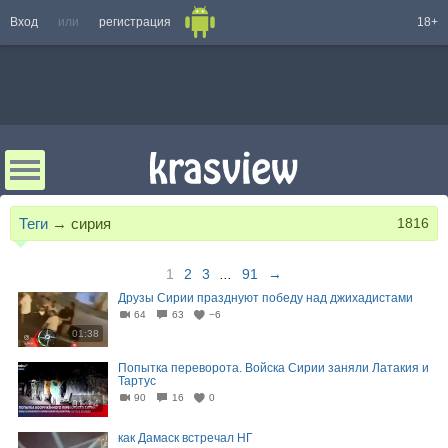
Вход
или
регистрация
18+
Теги
→
сирия
1816
1
2
3
...
91
→
Друзы Сирии празднуют победу над джихадистами
64
63
−6
01:38
Попытка переворота. Войска Сирии заняли Латакия и
Тартус
90
16
0
01:14
как Дамаск встречал НГ