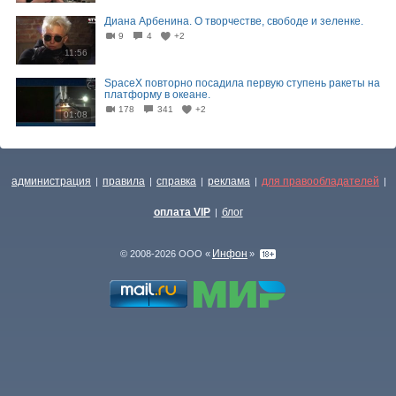
Диана Арбенина. О творчестве, свободе и зеленке.
9
4
+2
11:56
SpaceX повторно посадила первую ступень ракеты на
платформу в океане.
178
341
+2
01:08
администрация
правила
справка
реклама
для правообладателей
|
|
|
|
|
оплата VIP
блог
|
Инфон
© 2008-2026 ООО «
»