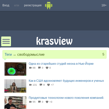
Вход
или
регистрация
18+
Теги
→
свободомыслие
5
Одна из старейших студий неона в Нью-Йорке
68
0
0
05:14
Как в США вдохновляют будущих инженеров и ученых
131
9
+7
03:06
Продуктовые технологии нового поколения компаний.
55
0
+3
01:54