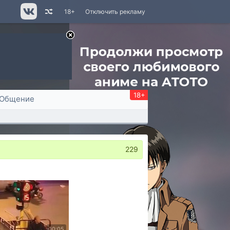
18+
Отключить рекламу
18+
Общение
229
00:05