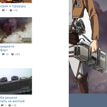
орик я туруруру
0
1
+12
00:10
рмаркете
офор»
1
13
+63
00:48
оба решили
чить на желтый
2
1
+15