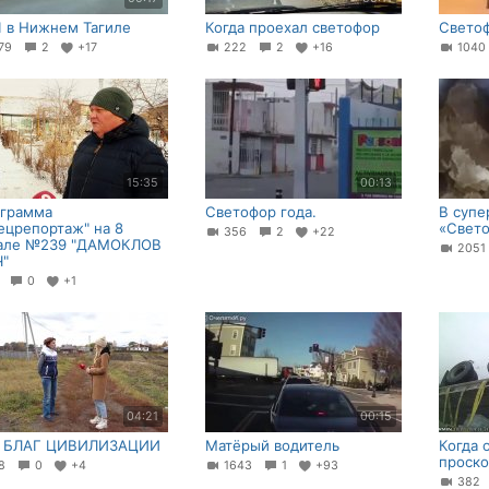
 в Нижнем Тагиле
Когда проехал светофор
Светоф
79
2
+17
222
2
+16
104
15:35
00:13
грамма
Светофор года.
В супе
ецрепортаж" на 8
«Свет
356
2
+22
але №239 "ДАМОКЛОВ
205
"
3
0
+1
04:21
00:15
 БЛАГ ЦИВИЛИЗАЦИИ
Матёрый водитель
Когда 
проско
58
0
+4
1643
1
+93
38