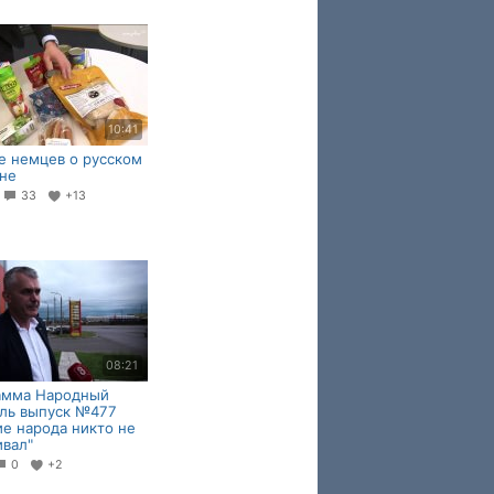
10:41
 немцев о русском
не
2
33
+13
08:21
амма Народный
ль выпуск №477
е народа никто не
вал"
0
+2