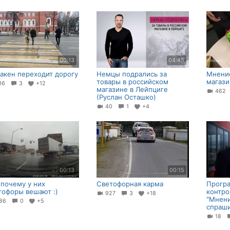
00:13
04:45
акен переходит дорогу
Немцы подрались за
Мнение
товары в российском
магази
16
3
+12
магазине в Лейпциге
46
(Руслан Осташко)
40
1
+4
00:13
00:15
 почему у них
Светофорная карма
Прогр
тофоры вешают :)
контро
927
3
+18
"Мнени
86
0
+5
спраши
18