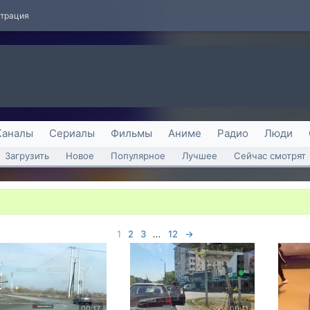
страция
Каналы
Сериалы
Фильмы
Аниме
Радио
Люди
Загрузить
Новое
Популярное
Лучшее
Сейчас смотрят
1
2
3
...
12
→
00:17
00:11