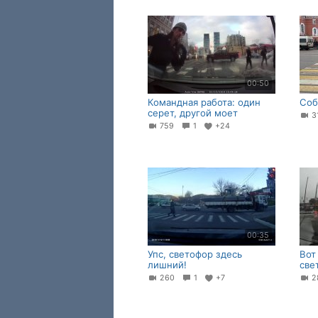
00:50
Командная работа: один
Соб
серет, другой моет
3
759
1
+24
00:35
Упс, светофор здесь
Вот
лишний!
све
260
1
+7
2