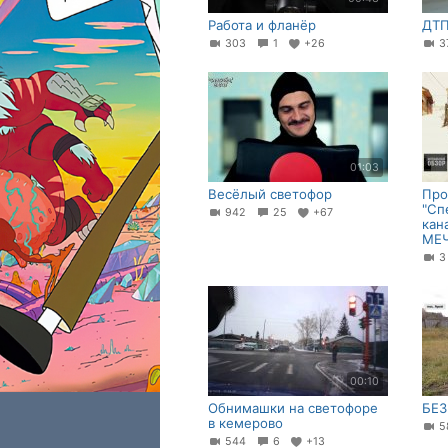
Работа и фланёр
ДТП
303
1
+26
3
01:03
Весёлый светофор
Про
"Сп
942
25
+67
кан
МЕЧ
00:10
Обнимашки на светофоре
БЕЗ
в кемерово
544
6
+13