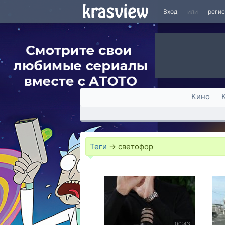
Вход
или
реги
Кино
Теги
→
светофор
00:43